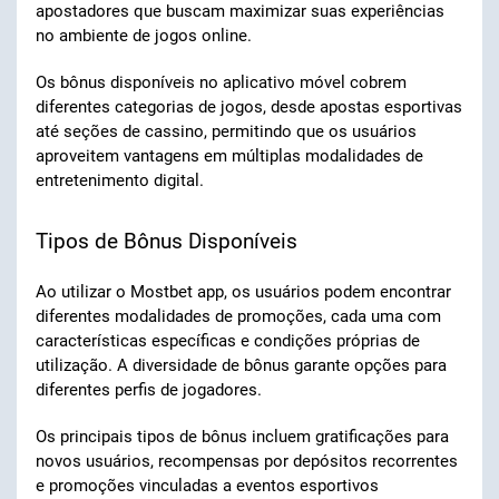
apostadores que buscam maximizar suas experiências
no ambiente de jogos online.
Os bônus disponíveis no aplicativo móvel cobrem
diferentes categorias de jogos, desde apostas esportivas
até seções de cassino, permitindo que os usuários
aproveitem vantagens em múltiplas modalidades de
entretenimento digital.
Tipos de Bônus Disponíveis
Ao utilizar o Mostbet app, os usuários podem encontrar
diferentes modalidades de promoções, cada uma com
características específicas e condições próprias de
utilização. A diversidade de bônus garante opções para
diferentes perfis de jogadores.
Os principais tipos de bônus incluem gratificações para
novos usuários, recompensas por depósitos recorrentes
e promoções vinculadas a eventos esportivos