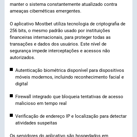
manter o sistema constantemente atualizado contra
ameaças cibernéticas emergentes.
O aplicativo Mostbet utiliza tecnologia de criptografia de
256 bits, o mesmo padrão usado por instituições
financeiras internacionais, para proteger todas as
transações e dados dos usuários. Este nível de
segurança impede interceptações e acessos não
autorizados.
Autenticação biométrica disponível para dispositivos
móveis modernos, incluindo reconhecimento facial e
digital
Firewall integrado que bloqueia tentativas de acesso
malicioso em tempo real
Verificação de endereço IP e localização para detectar
atividades suspeitas
Os servidores do aplicativo são hospedados em