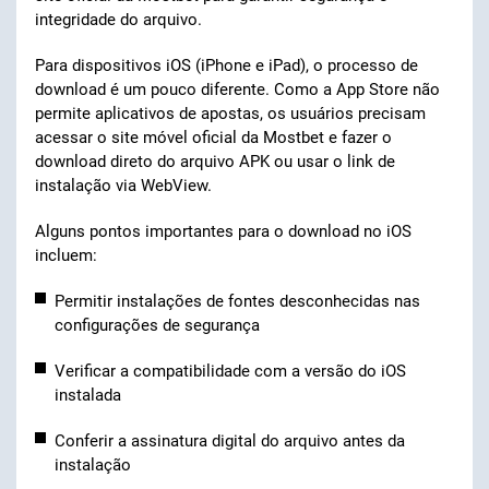
integridade do arquivo.
Para dispositivos iOS (iPhone e iPad), o processo de
download é um pouco diferente. Como a App Store não
permite aplicativos de apostas, os usuários precisam
acessar o site móvel oficial da Mostbet e fazer o
download direto do arquivo APK ou usar o link de
instalação via WebView.
Alguns pontos importantes para o download no iOS
incluem:
Permitir instalações de fontes desconhecidas nas
configurações de segurança
Verificar a compatibilidade com a versão do iOS
instalada
Conferir a assinatura digital do arquivo antes da
instalação